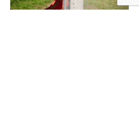
El verano en las cárceles argentinas:
cuando se siente todavía más el encierro
Con la suspensión de actividades y la disminución de
las visitas, las personas privadas de libertad
atraviesan una mayor desconexión con el afuera
durante los
[…]
1
Seguir leyendo